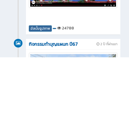
24788
อัลบั้มรูปภาพ
กิจกรรมทำบุญแผนก ปี67
2 ปี ที่ผ่านมา